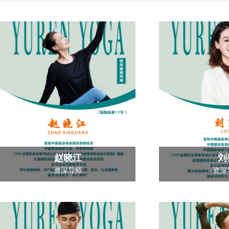
赵晓江
刘
资深导师
资深